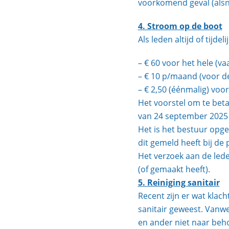
voorkomend geval (alsn
4. Stroom op de boot
Als leden altijd of tijde
– € 60 voor het hele (va
– € 10 p/maand (voor d
– € 2,50 (éénmalig) voo
Het voorstel om te beta
van 24 september 202
Het is het bestuur opge
dit gemeld heeft bij de
Het verzoek aan de led
(of gemaakt heeft).
5. Reiniging sanitair
Recent zijn er wat klac
sanitair geweest. Vanw
en ander niet naar beho