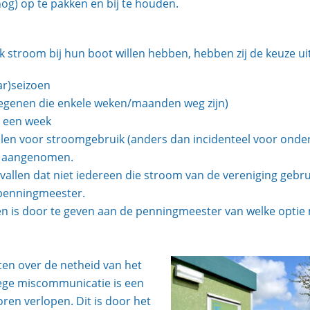
og) op te pakken en bij te houden.
lijk stroom bij hun boot willen hebben, hebben zij de keuze uit
ar)seizoen
egenen die enkele weken/maanden weg zijn)
r een week
len voor stroomgebruik (anders dan incidenteel voor onderh
5 aangenomen.
vallen dat niet iedereen die stroom van de vereniging gebrui
 penningmeester.
en is door te geven aan de penningmeester van welke optie
hten over de netheid van het
ege miscommunicatie is een
ren verlopen. Dit is door het