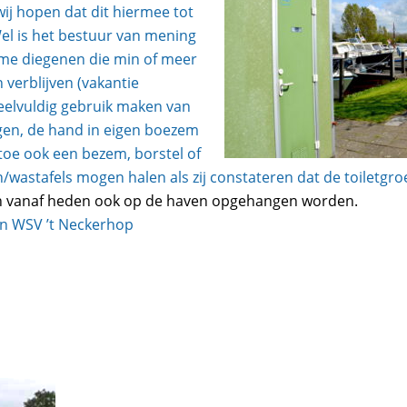
ij hopen dat dit hiermee tot
el is het bestuur van mening
me diegenen die min of meer
verblijven (vakantie
veelvuldig gebruik maken van
ngen, de hand in eigen boezem
toe ook een bezem, borstel of
/wastafels mogen halen als zij constateren dat de toiletgroe
n vanaf heden ook op de haven opgehangen worden.
n WSV ’t Neckerhop