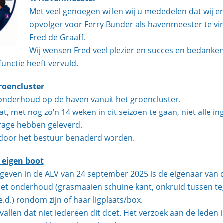
Met veel genoegen willen wij u mededelen dat wij er
opvolger voor Ferry Bunder als havenmeester te vi
Fred de Graaff.
Wij wensen Fred veel plezier en succes en bedanken
functie heeft vervuld.
roencluster
onderhoud op de haven vanuit het groencluster.
t, met nog zo’n 14 weken in dit seizoen te gaan, niet alle i
drage hebben geleverd.
 door het bestuur benaderd worden.
eigen boot
geven in de ALV van 24 september 2025 is de eigenaar van 
het onderhoud (grasmaaien schuine kant, onkruid tussen teg
d.) rondom zijn of haar ligplaats/box.
allen dat niet iedereen dit doet. Het verzoek aan de leden i